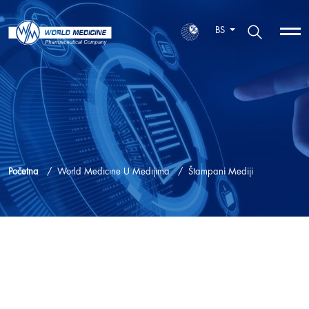
BS
Početna
World Medıcıne U Medıjıma
Štampani Mediji