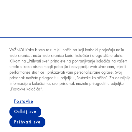
VAŽNO! Kako bismo razumjeli način na koji korisnici posjećuju našu
web stranicu, naša web stranica koristi kolačiće i druge slične alate.
Klikom na „Prihvati sve” pristajete na pohranjivanje kolačića na vašem
uređaju kako bismo mogli poboljšati navigaciju web stranicom, mjeriti
performanse stranice i prikazivati vam personalizirane oglase. Svoj
pristanak možete prilagoditi u odjeljku „Postavke kolačića”. Za detaljnije
informacije o kolačićima, svoj pristanak možete prilagoditi u odjeljku
© 2026 World Medicine
„Postavke kolačića”.
Postavke
Politika kolačića
Zakon o zaštiti ličnih podataka
Odbij sve
Politika privatnosti
Uslovi korištenja
Prihvati sve
World Medicine Bosnia d.o.o.