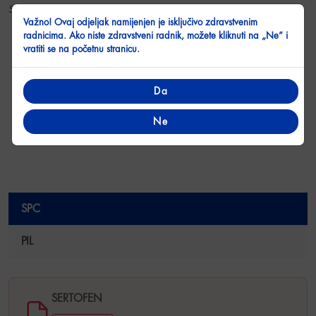
50 mg/2 ml
Važno! Ovaj odjeljak namijenjen je isključivo zdravstvenim
radnicima. Ako niste zdravstveni radnik, možete kliknuti na „Ne” i
Oblik
rastvor za injekciju
vratiti se na početnu stranicu.
Aktivna supstanca
deksketoprofen
5 staklenih ampula od po 2 ml sa
Da
Pakovanje
rastvorom za injekciju, u kutiji
Ne
Terapijska kategorija
NSAIL
SPC
PIL
SPC
SERTOFEN